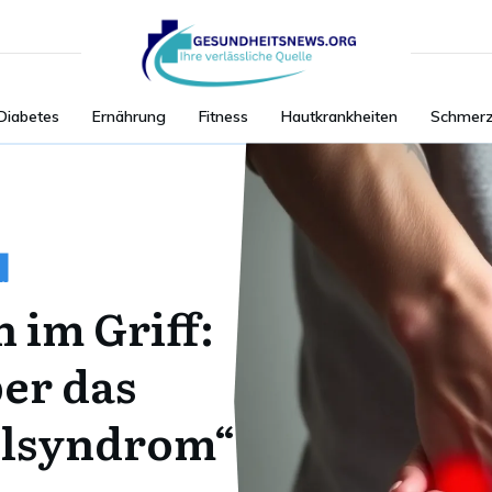
Diabetes
Ernährung
Fitness
Hautkrankheiten
Schmer
 im Griff:
ber das
elsyndrom“