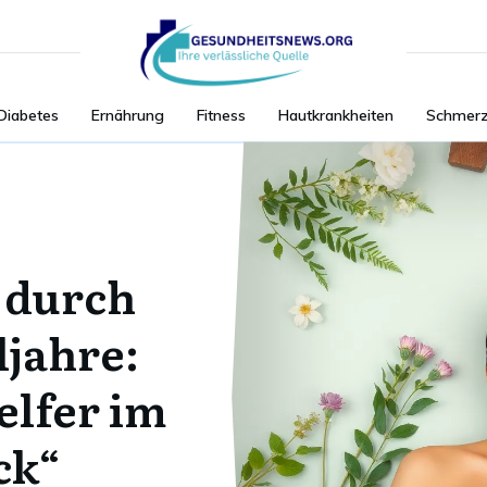
Diabetes
Ernährung
Fitness
Hautkrankheiten
Schmer
 durch
ljahre:
elfer im
ck“